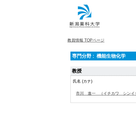
教員情報 TOPページ
専門分野 : 機能生物化学
教授
氏名 (カナ)
市川 進一
（イチカワ シンイ