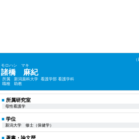
（最終
モロハシ マキ
諸橋 麻紀
所属
新潟薬科大学 看護学部 看護学科
職種
助教
■
所属研究室
母性看護学
■
学位
新潟大学 修士（保健学）
■
著書・論文歴