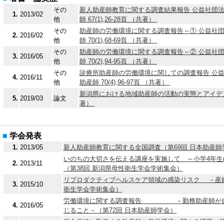
その
新人助産師教育に関する調査結果報告 公益社団
1.
2013/02
他
師 67(1),26-28頁 （共著）
その
助産師の労働環境に関する調査報告～① 公益社
2.
2016/02
他
師 70(1),68-69頁 （共著）
その
助産師の労働環境に関する調査報告～② 公益社
3.
2016/05
他
師 70(2),94-95頁 （共著）
その
診療所助産師の労働環境に関しての調査報告 公
4.
2016/11
他
助産師 70(4),96-97頁 （共著）
新潟県における地域助産師の活動の実態とアイデ
5.
2019/03
論文
著）
■
学会発表
1.
2013/05
新人助産師教育に関する全国調査（第69回 日本助産師
いのちの大切さを伝える講座を実施して ～小学4年生(
2.
2013/11
（第38回 新潟県母性衛生学会学術集会）
リプロダクティブヘルスケア領域の感染リスク －産婦
3.
2015/10
衛生学会学術集会）
労働環境に関する調査報告 －勤務助産師が自
4.
2016/05
じること－（第72回 日本助産師学会）
混合病棟に勤務する助産師の労働環境に関する課題（第