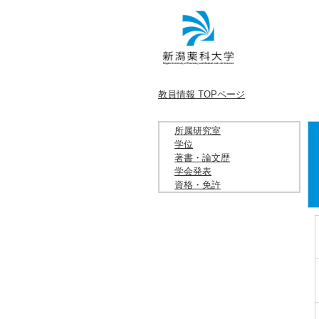
教員情報 TOPページ
所属研究室
学位
著書・論文歴
学会発表
資格・免許