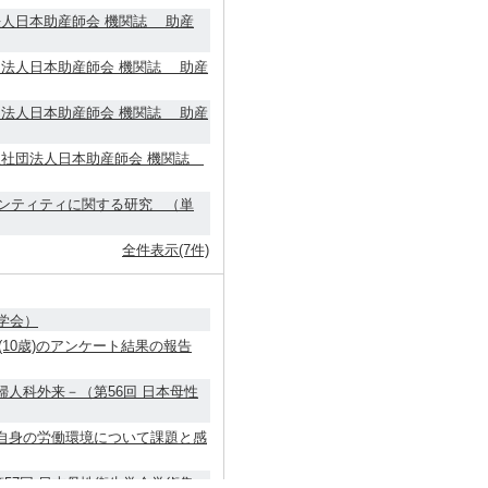
法人日本助産師会 機関誌 助産
団法人日本助産師会 機関誌 助産
団法人日本助産師会 機関誌 助産
益社団法人日本助産師会 機関誌
ンティティに関する研究 （単
全件表示(7件)
学会）
10歳)のアンケート結果の報告
人科外来－（第56回 日本母性
身の労働環境について課題と感
57回 日本母性衛生学会学術集