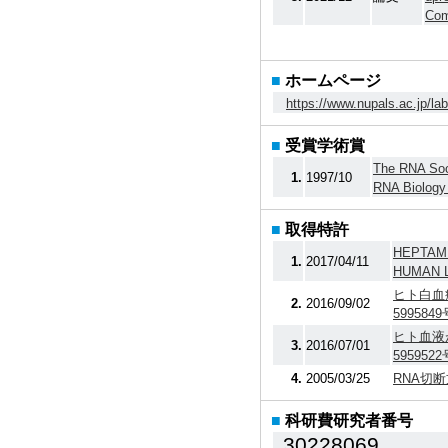
Com
■
ホームページ
https://www.nupals.ac.jp/lab
■
受賞学術賞
The RNA Soci
1.
1997/10
RNA Biology 
■
取得特許
HEPTAME
1.
2017/04/11
HUMAN L
ヒト白血
2.
2016/09/02
599584
ヒト血液
3.
2016/07/01
595952
4.
2005/03/25
RNA切
■
科研費研究者番号
30228069