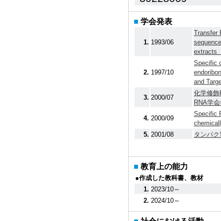
■
学会発表
Transfer 
1.
1993/06
sequence-
extracts
Specific
2.
1997/10
endoribo
and Targ
化学修飾
3.
2000/07
RNA学
Specific 
4.
2000/09
chemical
5.
2001/08
タンパク
■
教育上の能力
●作成した教科書、教材
1.
2023/10～
2.
2024/10～