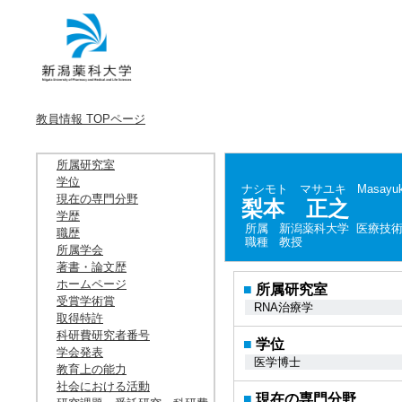
教員情報 TOPページ
所属研究室
学位
ナシモト マサユキ
Masayuk
現在の専門分野
梨本 正之
学歴
所属
新潟薬科大学 医療技術
職歴
職種
教授
所属学会
著書・論文歴
ホームページ
■
所属研究室
受賞学術賞
RNA治療学
取得特許
科研費研究者番号
■
学位
学会発表
医学博士
教育上の能力
社会における活動
■
現在の専門分野