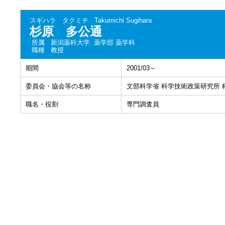
スギハラ タクミチ
Takumichi Sugihara
杉原 多公通
所属
新潟薬科大学 薬学部 薬学科
職種
教授
期間
2001/03～
委員会・協会等の名称
文部科学省 科学技術政策研究所
職名・役割
専門調査員