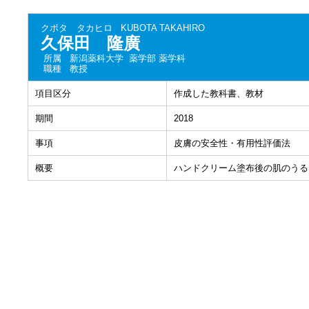
クボタ タカヒロ
KUBOTA TAKAHIRO
久保田 隆廣
所属
新潟薬科大学 薬学部 薬学科
職種
教授
項目区分
作成した教科書、教材
期間
2018
事項
皮膚の安全性・有用性評価法
概要
ハンドクリーム塗布後の肌のうる