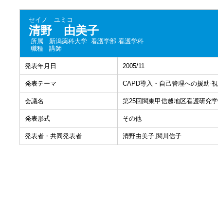
セイノ ユミコ
清野 由美子
所属
新潟薬科大学 看護学部 看護学科
職種
講師
発表年月日
2005/11
発表テーマ
CAPD導入・自己管理への援助-
会議名
第25回関東甲信越地区看護研究
発表形式
その他
発表者・共同発表者
清野由美子,関川信子