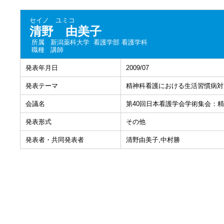
セイノ ユミコ
清野 由美子
所属
新潟薬科大学 看護学部 看護学科
職種
講師
発表年月日
2009/07
発表テーマ
精神科看護における生活習慣病対
会議名
第40回日本看護学会学術集会：
発表形式
その他
発表者・共同発表者
清野由美子,中村勝