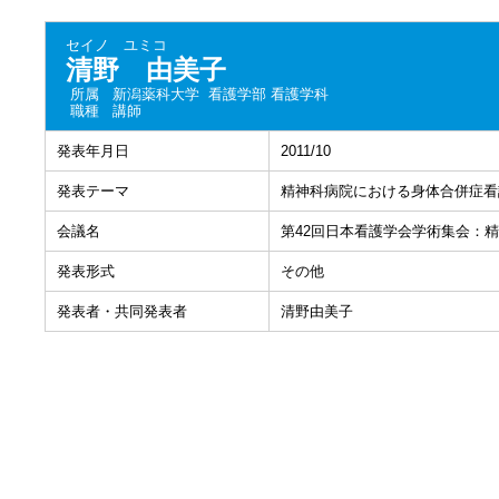
セイノ ユミコ
清野 由美子
所属
新潟薬科大学 看護学部 看護学科
職種
講師
発表年月日
2011/10
発表テーマ
精神科病院における身体合併症看
会議名
第42回日本看護学会学術集会：
発表形式
その他
発表者・共同発表者
清野由美子