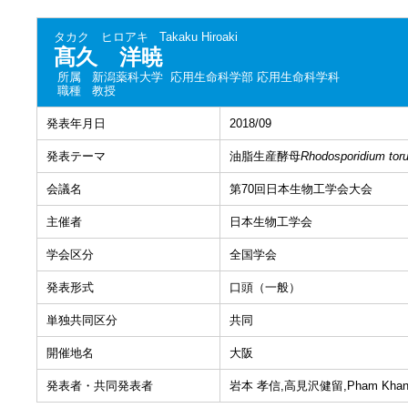
タカク ヒロアキ
Takaku Hiroaki
髙久 洋暁
所属
新潟薬科大学 応用生命科学部 応用生命科学科
職種
教授
発表年月日
2018/09
発表テーマ
油脂生産酵母
Rhodosporidium toru
会議名
第70回日本生物工学会大会
主催者
日本生物工学会
学会区分
全国学会
発表形式
口頭（一般）
単独共同区分
共同
開催地名
大阪
発表者・共同発表者
岩本 孝信,高見沢健留,Pham Kh