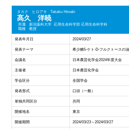
タカク ヒロアキ
Takaku Hiroaki
髙久 洋暁
所属
新潟薬科大学 応用生命科学部 応用生命科学科
職種
教授
発表年月日
2024/03/27
発表テーマ
希少糖5-ケト-D-フルクトースの
会議名
日本農芸化学会2024年度大会
主催者
日本農芸化学会
学会区分
全国学会
発表形式
口頭（一般）
単独共同区分
共同
開催地名
東京
開催期間
2024/03/23～2024/03/27