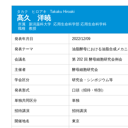
タカク ヒロアキ
Takaku Hiroaki
髙久 洋暁
所属
新潟薬科大学 応用生命科学部 応用生命科学科
職種
教授
発表年月日
2022/12/09
発表テーマ
油脂酵母における油脂合成メカニ
会議名
第 202 回 酵母細胞研究会例会
主催者
酵母細胞研究会
学会区分
研究会・シンポジウム等
発表形式
口頭（招待・特別）
単独共同区分
単独
招待講演
招待講演
開催地名
東京