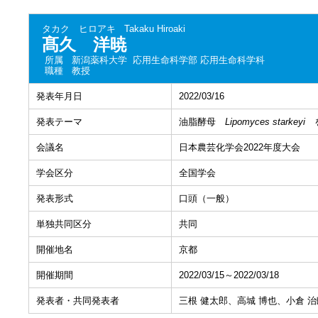
タカク ヒロアキ
Takaku Hiroaki
髙久 洋暁
所属
新潟薬科大学 応用生命科学部 応用生命科学科
職種
教授
発表年月日
2022/03/16
発表テーマ
油脂酵母
Lipomyces starkeyi
を
会議名
日本農芸化学会2022年度大会
学会区分
全国学会
発表形式
口頭（一般）
単独共同区分
共同
開催地名
京都
開催期間
2022/03/15～2022/03/18
発表者・共同発表者
三根 健太郎、高城 博也、小倉 治