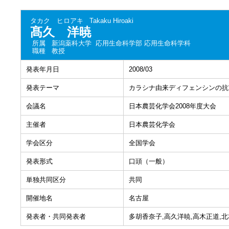
タカク ヒロアキ
Takaku Hiroaki
髙久 洋暁
所属
新潟薬科大学 応用生命科学部 応用生命科学科
職種
教授
発表年月日
2008/03
発表テーマ
カラシナ由来ディフェンシンの抗
会議名
日本農芸化学会2008年度大会
主催者
日本農芸化学会
学会区分
全国学会
発表形式
口頭（一般）
単独共同区分
共同
開催地名
名古屋
発表者・共同発表者
多胡香奈子,高久洋暁,高木正道,