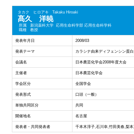
タカク ヒロアキ
Takaku Hiroaki
髙久 洋暁
所属
新潟薬科大学 応用生命科学部 応用生命科学科
職種
教授
発表年月日
2008/03
発表テーマ
カラシナ由来ディフェンシン蛋白質(
会議名
日本農芸化学会2008年度大会
主催者
日本農芸化学会
学会区分
全国学会
発表形式
口頭（一般）
単独共同区分
共同
開催地名
名古屋
発表者・共同発表者
千本木淳子,石川幸,竹田美春,梨本