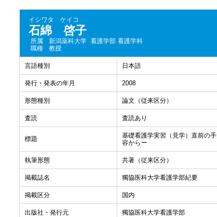
イシワタ ケイコ
石綿 啓子
所属
新潟薬科大学 看護学部 看護学科
職種
教授
言語種別
日本語
発行・発表の年月
2008
形態種別
論文（従来区分）
査読
査読あり
基礎看護学実習（見学）直前の手
標題
容からー
執筆形態
共著（従来区分）
掲載誌名
獨協医科大学看護学部紀要
掲載区分
国内
出版社・発行元
獨協医科大学看護学部