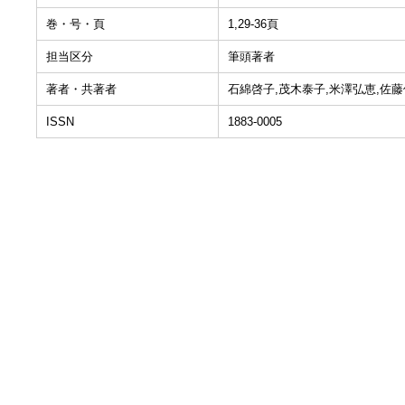
巻・号・頁
1,29-36頁
担当区分
筆頭著者
著者・共著者
石綿啓子,茂木泰子,米澤弘恵,佐藤
ISSN
1883-0005