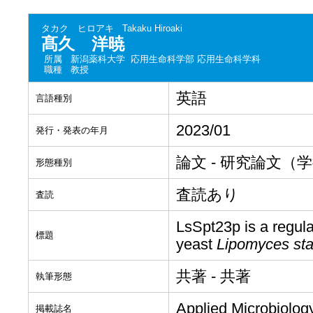
タカク ヒロアキ
Takaku Hiroaki
髙久 洋暁
所属
新潟薬科大学 応用生命科学部 応用生命科学科
職種
教授
英語
言語種別
2023/01
発行・発表の年月
論文 - 研究論文（
形態種別
査読あり
査読
LsSpt23p is a regulat
標題
yeast
Lipomyces sta
共著 - 共著
執筆形態
Applied Microbiolog
掲載誌名