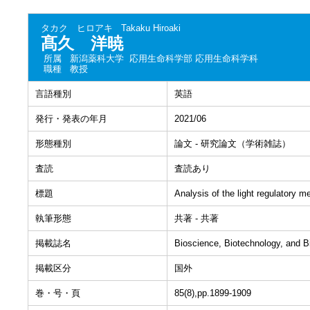
タカク ヒロアキ
Takaku Hiroaki
髙久 洋暁
所属
新潟薬科大学 応用生命科学部 応用生命科学科
職種
教授
言語種別
英語
発行・発表の年月
2021/06
形態種別
論文 - 研究論文（学術雑誌）
査読
査読あり
標題
Analysis of the light regulatory 
執筆形態
共著 - 共著
掲載誌名
Bioscience, Biotechnology, and B
掲載区分
国外
巻・号・頁
85(8),pp.1899-1909