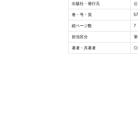
出版社・発行元
公
巻・号・頁
57
総ページ数
7
担当区分
筆
著者・共著者
◎