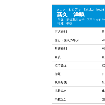
タカク ヒロアキ
Takaku Hiroaki
髙久 洋暁
所属
新潟薬科大学 応用生命科学
職種
教授
言語種別
日
発行・発表の年月
20
形態種別
M
査読
査
招待論文
招
標題
日
執筆形態
単
掲載誌名
化
掲載区分
国