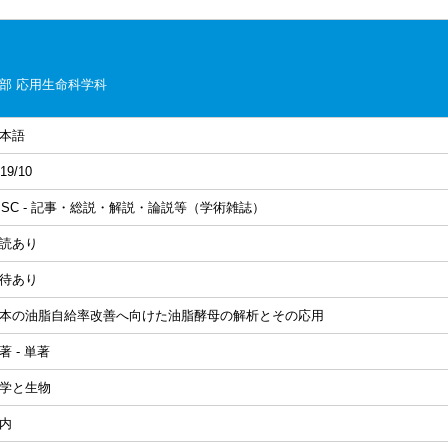
部 応用生命科学科
本語
19/10
ISC - 記事・総説・解説・論説等（学術雑誌）
読あり
待あり
本の油脂自給率改善へ向けた油脂酵母の解析とその応用
著 - 単著
学と生物
内