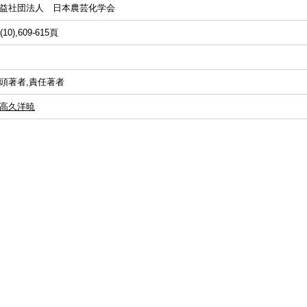
益社団法人 日本農芸化学会
(10),609-615頁
頭著者,責任著者
高久洋暁