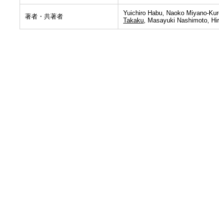
Yuichiro Habu, Naoko Miyano-Kur
著者・共著者
Takaku
, Masayuki Nashimoto, Hi