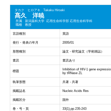
タカク ヒロアキ
Takaku Hiroaki
髙久 洋暁
所属
新潟薬科大学 応用生命科学部 応用生命科学科
職種
教授
言語種別
英語
発行・発表の年月
2005/01
形態種別
論文 - 研究論文（学術雑誌）
査読
査読あり
Inhibition of HIV-1 gene expressi
標題
by tRNase ZL
執筆形態
共著 - 共著
掲載誌名
Nucleic Acids Res
掲載区分
国外
巻・号・頁
33(1),pp.235-243