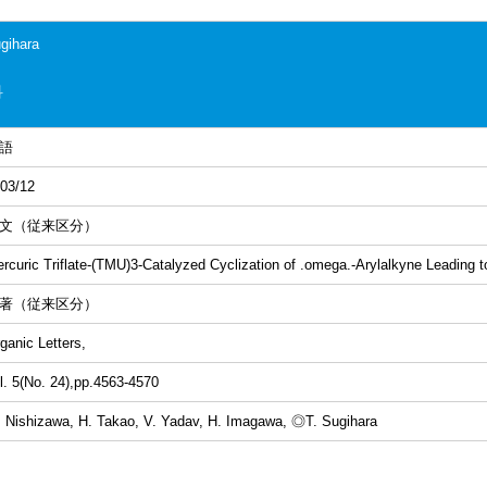
gihara
科
語
03/12
文（従来区分）
rcuric Triflate-(TMU)3-Catalyzed Cyclization of .omega.-Arylalkyne Leading 
著（従来区分）
ganic Letters,
l. 5(No. 24),pp.4563-4570
 Nishizawa, H. Takao, V. Yadav, H. Imagawa, ◎T. Sugihara