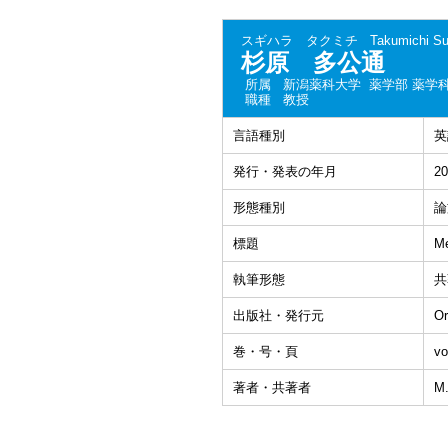
スギハラ タクミチ
Takumichi Su
杉原 多公通
所属
新潟薬科大学 薬学部 薬学
職種
教授
言語種別
英
発行・発表の年月
20
形態種別
論
標題
Me
執筆形態
共
出版社・発行元
Or
巻・号・頁
vo
著者・共著者
M.