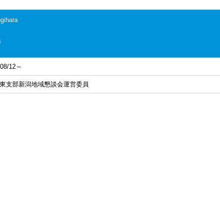
gihara
科
008/12～
東支部新潟地域懇談会運営委員