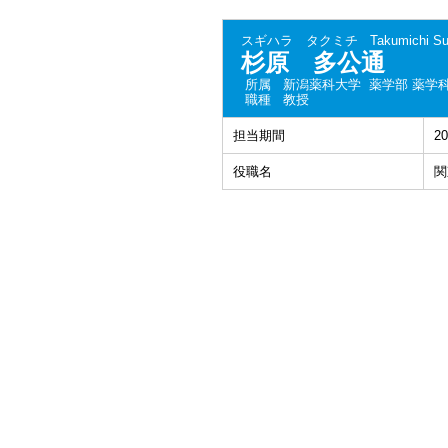
スギハラ タクミチ
Takumichi Su
杉原 多公通
所属
新潟薬科大学 薬学部 薬学
職種
教授
担当期間
2
役職名
関