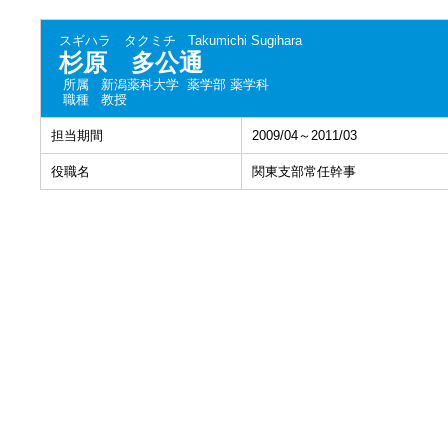
スギハラ タクミチ
Takumichi Sugihara
杉原 多公通
所属
新潟薬科大学 薬学部 薬学科
職種
教授
担当期間
2009/04～2011/03
役職名
関東支部常任幹事