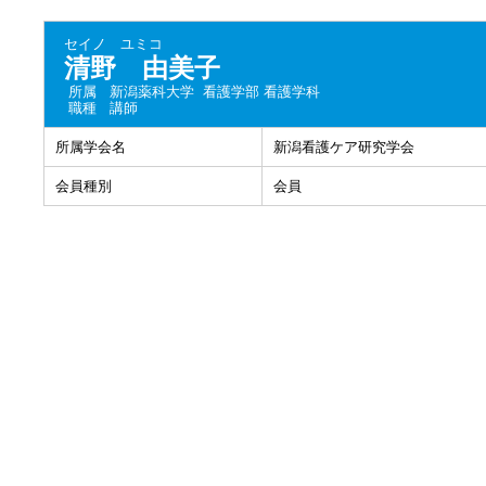
セイノ ユミコ
清野 由美子
所属
新潟薬科大学 看護学部 看護学科
職種
講師
所属学会名
新潟看護ケア研究学会
会員種別
会員