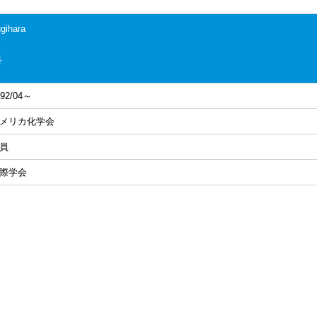
gihara
科
992/04～
メリカ化学会
員
際学会