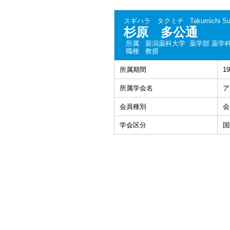
スギハラ タクミチ
Takumichi Su
杉原 多公通
所属
新潟薬科大学 薬学部 薬学
職種
教授
所属期間
1
所属学会名
ア
会員種別
会
学会区分
国